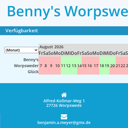
Benny's Worpswe
Verfügbarkeit
August 2026
Fr
Sa
So
Mo
Di
Mi
Do
Fr
Sa
So
Mo
Di
Mi
Do
Fr
Sa
Benny's
Worpsweder
7
8
9
10
11
12
13
14
15
16
17
18
19
20
21
22
Glück
Alfred-Kollmar-Weg 1
27726 Worpswede
benjamin.a.meyer@gmx.de