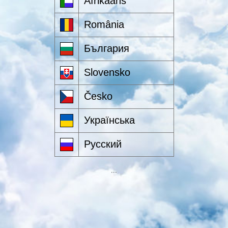
Afrikaans
România
България
Slovensko
Česko
Українська
Русский
···