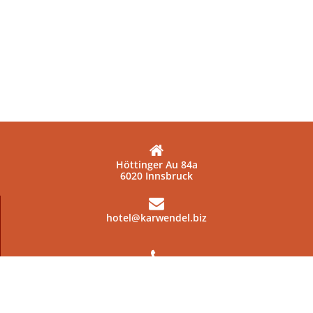
Höttinger Au 84a
6020 Innsbruck
hotel@karwendel.biz
+43 512 220682