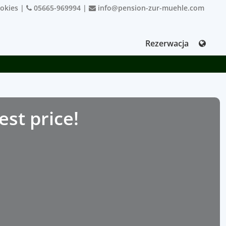
ookies
|
05665-969994
|
info@pension-zur-muehle.com
Rezerwacja
est price!