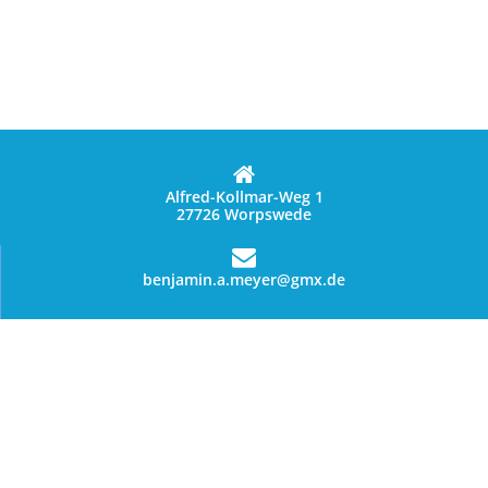
Alfred-Kollmar-Weg 1
27726 Worpswede
benjamin.a.meyer@gmx.de
01627028144
Data privaatheid kennisgewing
terme en voorwaardes