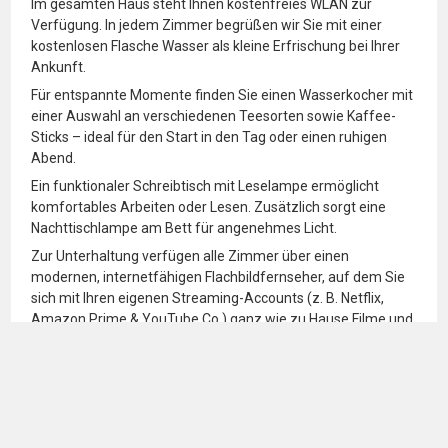
Im gesamten Haus steht Ihnen kostenfreies WLAN zur
Verfügung. In jedem Zimmer begrüßen wir Sie mit einer
kostenlosen Flasche Wasser als kleine Erfrischung bei Ihrer
Ankunft.
Für entspannte Momente finden Sie einen Wasserkocher mit
einer Auswahl an verschiedenen Teesorten sowie Kaffee-
Sticks – ideal für den Start in den Tag oder einen ruhigen
Abend.
Ein funktionaler Schreibtisch mit Leselampe ermöglicht
komfortables Arbeiten oder Lesen. Zusätzlich sorgt eine
Nachttischlampe am Bett für angenehmes Licht.
Zur Unterhaltung verfügen alle Zimmer über einen
modernen, internetfähigen Flachbildfernseher, auf dem Sie
sich mit Ihren eigenen Streaming-Accounts (z. B. Netflix,
Amazon Prime & YouTube Co.) ganz wie zu Hause Filme und
Serien ansehen können.
Das moderne Badezimmer ist ausgestattet mit Duschgel-
und Handseifenspendern, einem Haartrockner sowie
ausgewählten Pflegeprodukten – für Ihr persönliches
Wohlbefinden.