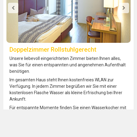
Doppelzimmer Rollstuhlgerecht
Unsere liebevoll eingerichteten Zimmer bieten Ihnen alles,
was Sie für einen entspannten und angenehmen Aufenthalt
benötigen.
Im gesamten Haus steht Ihnen kostenfreies WLAN zur
Verfügung. In jedem Zimmer begrüßen wir Sie mit einer
kostenlosen Flasche Wasser als kleine Erfrischung bei Ihrer
Ankunft.
Für entspannte Momente finden Sie einen Wasserkocher mit
einer Auswahl an verschiedenen Teesorten sowie Kaffee-
Sticks – ideal für den Start in den Tag oder einen ruhigen
Abend.
Ein funktionaler Schreibtisch mit Leselampe ermöglicht