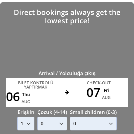
Direct bookings always get the
lowest price!
Arrival / Yolculuğa çıkış
BILET KONTROLÜ
CHECK-OUT
07
YAPTIRMAK
Fri
06
Thu
AUG
AUG
Erişkin
Çocuk (4-14)
Small children (0-3)