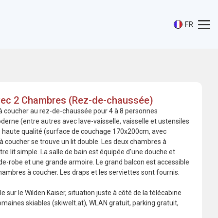
FR
vec 2 Chambres (Rez-de-chaussée)
 coucher au rez-de-chaussée pour 4 à 8 personnes
rne (entre autres avec lave-vaisselle, vaisselle et ustensiles
 de haute qualité (surface de couchage 170x200cm, avec
 coucher se trouve un lit double. Les deux chambres à
utre lit simple. La salle de bain est équipée d'une douche et
rde-robe et une grande armoire. Le grand balcon est accessible
hambres à coucher. Les draps et les serviettes sont fournis.
 sur le Wilden Kaiser, situation juste à côté de la télécabine
maines skiables (skiwelt.at), WLAN gratuit, parking gratuit,