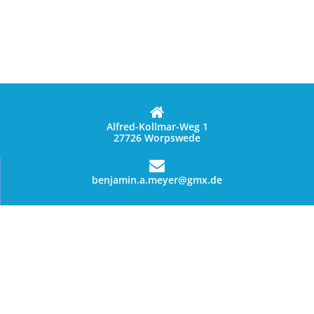
Alfred-Kollmar-Weg 1
27726 Worpswede
benjamin.a.meyer@gmx.de
01627028144
Privacy verklaring
algemene voorwaarden
© Copyright 2026 - Benny's Worpsweder Glück