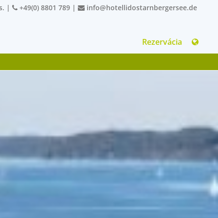
s.
|
+49(0) 8801 789
|
info@hotellidostarnbergersee.de
Rezervácia