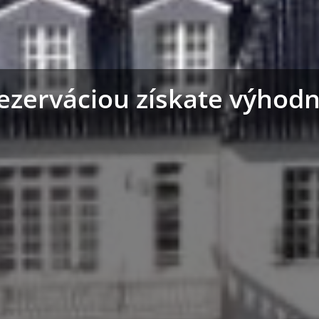
ezerváciou získate výhodn