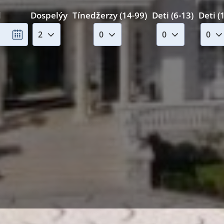
d
Dospelýy
Tínedžerzy (14-99)
Deti (6-13)
Deti (