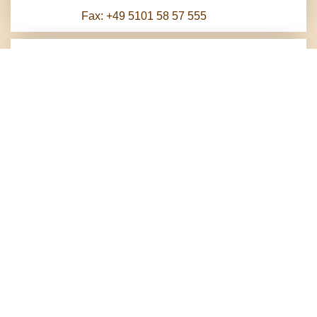
Fax: +49 5101 58 57 555
Herzlich Willkommen
Im Süden Hannovers, in der Stadt Pattensen,
empfängt Sie das traditionsreiche Haus mit 28
Zimmern, Bankettsaal und weithin bekanntem
Restaurant. Schon im Jahr 1826 wurde das schöne