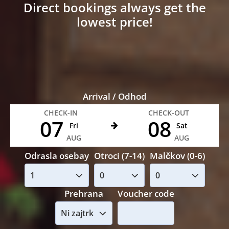
Direct bookings always get the
lowest price!
Arrival / Odhod
CHECK-IN
CHECK-OUT
07
08
Fri
Sat
AUG
AUG
Odrasla osebay
Otroci (7-14)
Malčkov (0-6)
Prehrana
Voucher code