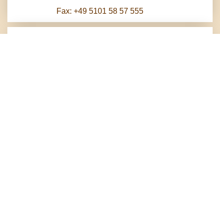
Fax: +49 5101 58 57 555
Herzlich Willkommen
Im Süden Hannovers, in der Stadt Pattensen,
empfängt Sie das traditionsreiche Haus mit 28
Zimmern, Bankettsaal und weithin bekanntem
Restaurant. Schon im Jahr 1826 wurde das schöne