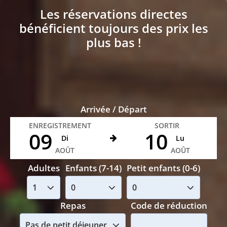
Les réservations directes
bénéficient toujours des prix les
plus bas !
Arrivée / Départ
ENREGISTREMENT
SORTIR
09
10
Di
Lu
AOÛT
AOÛT
Adultes
Enfants (7-14)
Petit enfants (0-6)
Repas
Code de réduction