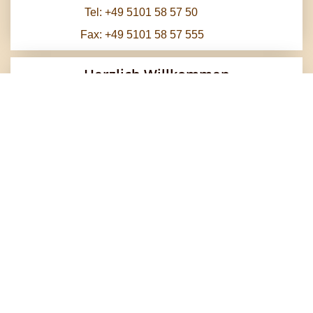
Tel:
+49 5101 58 57 50
Fax: +49 5101 58 57 555
Herzlich Willkommen
Im Süden Hannovers, in der Stadt Pattensen,
empfängt Sie das traditionsreiche Haus mit 28
Zimmern, Bankettsaal und weithin bekanntem