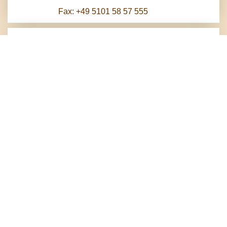
Fax: +49 5101 58 57 555
Herzlich Willkommen
Im Süden Hannovers, in der Stadt Pattensen,
empfängt Sie das traditionsreiche Haus mit 28
Zimmern, Bankettsaal und weithin bekanntem
Restaurant. Schon im Jahr 1826 wurde das schöne