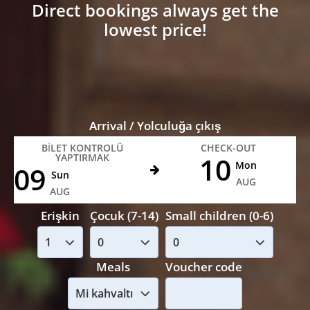
Direct bookings always get the
lowest price!
Arrival / Yolculuğa çıkış
BILET KONTROLÜ
CHECK-OUT
10
YAPTIRMAK
Mon
09
Sun
AUG
AUG
Erişkin
Çocuk (7-14)
Small children (0-6)
Meals
Voucher code