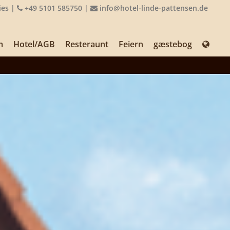
ies
|
+49 5101 585750
|
info@hotel-linde-pattensen.de
m
Hotel/AGB
Resteraunt
Feiern
gæstebog