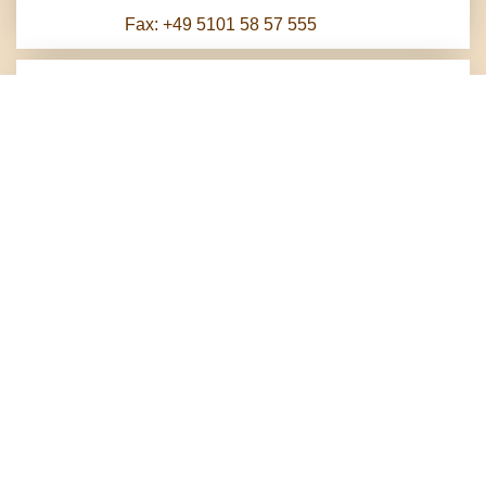
Fax: +49 5101 58 57 555
Herzlich Willkommen
Im Süden Hannovers, in der Stadt Pattensen,
empfängt Sie das traditionsreiche Haus mit 28
Zimmern, Bankettsaal und weithin bekanntem
Restaurant. Schon im Jahr 1826 wurde das schöne