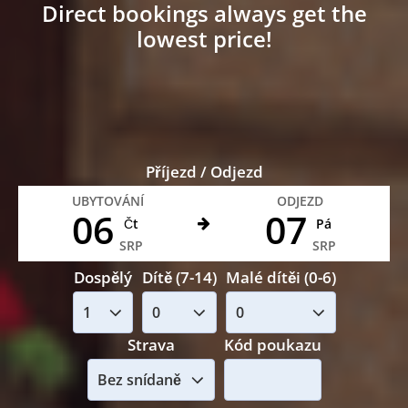
Direct bookings always get the
lowest price!
Příjezd / Odjezd
UBYTOVÁNÍ
ODJEZD
06
07
Čt
Pá
SRP
SRP
Dospělý
Dítě (7-14)
Malé dítěi (0-6)
Strava
Kód poukazu