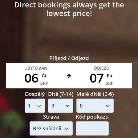
Direct bookings always get the
lowest price!
Příjezd / Odjezd
UBYTOVÁNÍ
ODJEZD
06
07
Čt
Pá
SRP
SRP
Dospělý
Dítě (7-14)
Malé dítěi (0-6)
Strava
Kód poukazu