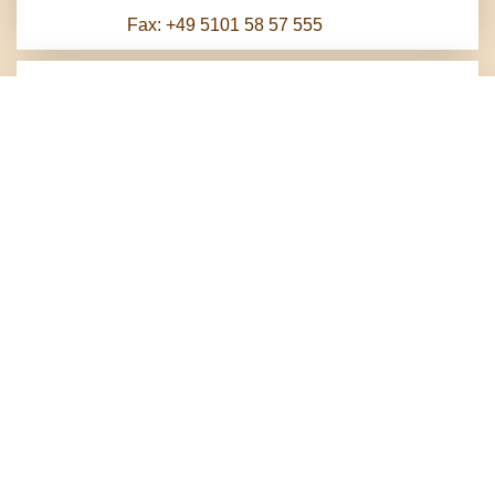
Fax: +49 5101 58 57 555
Herzlich Willkommen
Im Süden Hannovers, in der Stadt Pattensen,
empfängt Sie das traditionsreiche Haus mit 28
Zimmern, Bankettsaal und weithin bekanntem
Restaurant. Schon im Jahr 1826 wurde das schöne