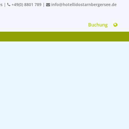
es
|
+49(0) 8801 789
|
info@hotellidostarnbergersee.de
Buchung