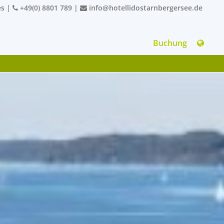
es
|
+49(0) 8801 789
|
info@hotellidostarnbergersee.de
Buchung