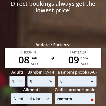
Direct bookings always get the
lowest price!
Andata / Partenza
CHECK-IN
PARTENZA
08
09
sab
dom
AGO
AGO
Adulti
Bambini (7-14)
Bambini piccoli (0-6)
Alimenti
Codice promozionale