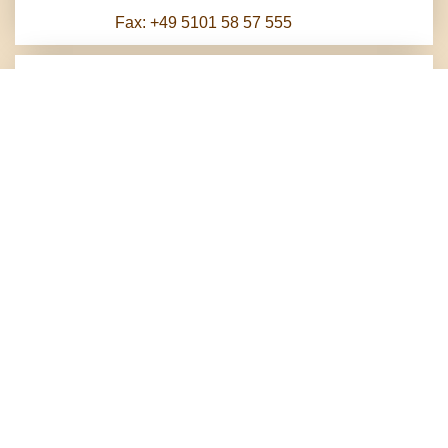
Fax: +49 5101 58 57 555
Herzlich Willkommen
Im Süden Hannovers, in der Stadt Pattensen,
empfängt Sie das traditionsreiche Haus mit 28
Zimmern, Bankettsaal und weithin bekanntem
Restaurant. Schon im Jahr 1826 wurde das schöne