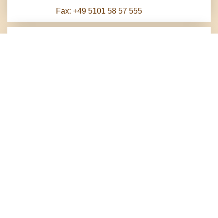
Fax: +49 5101 58 57 555
Herzlich Willkommen
Im Süden Hannovers, in der Stadt Pattensen,
empfängt Sie das traditionsreiche Haus mit 28
Zimmern, Bankettsaal und weithin bekanntem
Restaurant. Schon im Jahr 1826 wurde das schöne