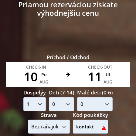
Priamou rezerváciou získate
výhodnejšiu cenu
Príchod / Odchod
CHECK-IN
CHECK-OUT
10
11
Po
Ut
AUG
AUG
Dospelýy
Deti (7-14)
Malé deti (0-6)
Strava
Kód poukážky