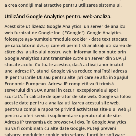
a crea condiții mai atractive pentru utilizarea sistemului.
Utilizând Google Analytics pentru web-analiza.
Acest site utilizează Google Analytics, un server de analiză
web furnizat de Google Inc. ( "Google"). Google Analytics
folosește așa-numitele "module cookie" - date text stocate
pe calculatorul dvs. și care vă permit să analizați utilizarea de
către dvs. a site-ului nostru web. Informațiile obținute prin
Google Analytics sunt transmise către un server din SUA și
stocate acolo. Cu toate acestea, dacă activați anonimatul
unei adrese IP, atunci Google vă va reduce mai întâi adresa
IP pentru țările UE sau pentru alte țări care se află în Spațiul
Economic European. Adresa IP completă va fi trimisă
serverului din SUA numai în cazuri excepționale și apoi
scurtată. În calitate de operator de site web, Google va folosi
aceste date pentru a analiza utilizarea acestui site web,
pentru a compila rapoarte privind activitatea site-ului web și
pentru a oferi servicii suplimentare operatorului de site.
Adresa IP transmisă de browser-ul dvs. în Google Analytics
nu va fi combinată cu alte date Google. Puteți preveni
salvarea modulelor cookie prin setarea funcțiilor software